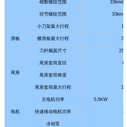
模数螺纹范围
33kinds 
径节螺纹范围
33kind
小刀架最大行程
1
滑板
横滑板最大行程
3
刀杆截面尺寸
25*
尾座套筒直径
6
尾座
尾座套筒锥度
尾座套筒最大行程
1
主电机功率
5.5KW
电机
快速移动电机功率
2
冷却泵
1