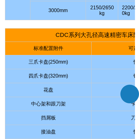
2150/2650
2200/2
3000mm
kg
0kg
CDC系列大孔径高速精密车床
标准配置附件
可选
三爪卡盘
(250mm)
快
四爪卡盘
(320mm)
锥
花盘
丝
中心架
和
跟刀架
卡
挡屑板
刀
接油盘
快