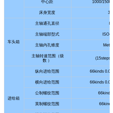
中心距
1000
/
1500
/
床身宽度
3
主轴通孔直径
8
主轴端部型式
ISO-
车头箱
主轴内孔锥度
Metr
主轴转速范围（级
(15steps
数 ）
纵向进给范围
66kinds 0.0
横向进给范围
66kinds 0.0
公制螺纹范围
66kinds
进给箱
英制螺纹范围
66kind