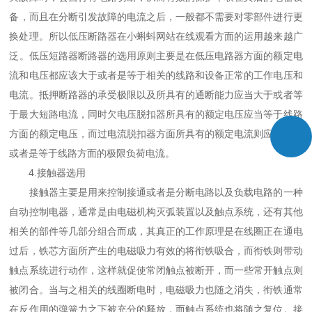
备，而且在分断引发故障的电流之后，一般都不需要对零部件进行更
换处理。所以低压断路器在小蝌蚪网站在线观看方面的运用越来越广
泛。低压短路器断路器的选用原则主要是在低压电路器方面的额定电
流和电压都应该大于或者是等于相关的线路和设备正常的工作电压和
电流。抵押断路器的承受极限以及所具有的通断能力应当大于或者等
于最大短路电流，同时欠电压脱扣器所具有的额定电压应当等于线路
方面的额定电压，而过电流脱扣器方面所具有的额定电流则应当大于
或者是等于线路方面的极限负荷电流。
4.接触器选用
接触器主要是用来控制接通或者是分断电路以及负载电路的一种
自动控制电器，通常是由电磁机构灭弧装置以及触点系统，还有其他
相关的部件等几部分组合而成，其真正的工作原理是在线圈正在通电
过后，铁芯方面所产生的电磁吸力有效的将衔铁吸合，而衔铁则带动
触点系统进行动作，这样就促使常闭触点被断开，而一些常开触点则
被闭合。当与之相关的线圈断电时，电磁吸力也随之消失，衔铁通常
在反作用的弹簧力之下被充分的释放，而触点系统也将随之复位。接